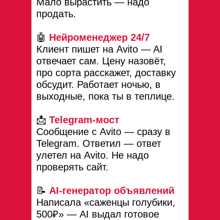
Мало вырастить — надо
продать.
🤖
Нейроменеджер 24/7
Клиент пишет на Avito — AI
отвечает сам. Цену назовёт,
про сорта расскажет, доставку
обсудит. Работает ночью, в
выходные, пока ты в теплице.
📩
Telegram-мост
Сообщение с Avito — сразу в
Telegram. Ответил — ответ
улетел на Avito. Не надо
проверять сайт.
📝
AI-генератор объявлений
Написала «саженцы голубики,
500₽» — AI выдал готовое