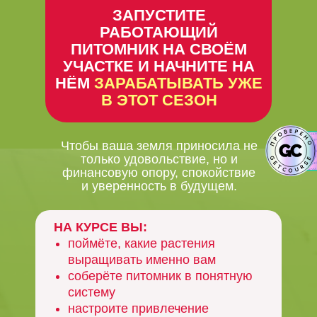
ЗАПУСТИТЕ
РАБОТАЮЩИЙ
ПИТОМНИК НА СВОЁМ
УЧАСТКЕ И НАЧНИТЕ НА
НЁМ
ЗАРАБАТЫВАТЬ УЖЕ
В ЭТОТ СЕЗОН
Чтобы ваша земля приносила не
только удовольствие, но и
финансовую опору, спокойствие
и уверенность в будущем.
НА КУРСЕ ВЫ:
поймёте, какие растения
выращивать именно вам
соберёте питомник в понятную
систему
настроите привлечение