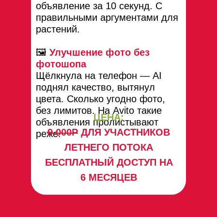
объявление за 10 секунд. С
правильными аргументами для
растений.
🖼
Улучшение фото без
фотошопа
Щёлкнула на телефон — AI
поднял качество, вытянул
цвета. Сколько угодно фото,
без лимитов. На Avito такие
ЦЕНА:
объявления пролистывают
9 000Р
ДЛЯ УЧАСТНИКОВ
реже.
ЛЕТНЕГО ПОТОКА
БЕСПЛАТНЫЙ ДОСТУП НА
6 МЕСЯЦЕВ