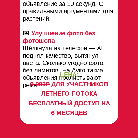
объявление за 10 секунд. С
правильными аргументами для
растений.
🖼
Улучшение фото без
фотошопа
Щёлкнула на телефон — AI
поднял качество, вытянул
цвета. Сколько угодно фото,
без лимитов. На Avito такие
ЦЕНА:
объявления пролистывают
9 000Р
ДЛЯ УЧАСТНИКОВ
реже.
ЛЕТНЕГО ПОТОКА
БЕСПЛАТНЫЙ ДОСТУП НА
6 МЕСЯЦЕВ