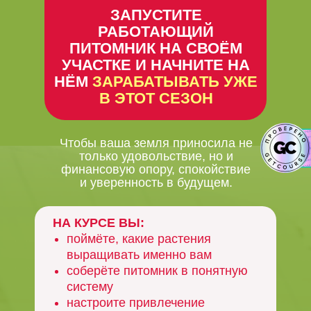
ЗАПУСТИТЕ
РАБОТАЮЩИЙ
ПИТОМНИК НА СВОЁМ
УЧАСТКЕ И НАЧНИТЕ НА
НЁМ
ЗАРАБАТЫВАТЬ УЖЕ
В ЭТОТ СЕЗОН
Чтобы ваша земля приносила не
только удовольствие, но и
финансовую опору, спокойствие
и уверенность в будущем.
НА КУРСЕ ВЫ:
поймёте, какие растения
выращивать именно вам
соберёте питомник в понятную
систему
настроите привлечение