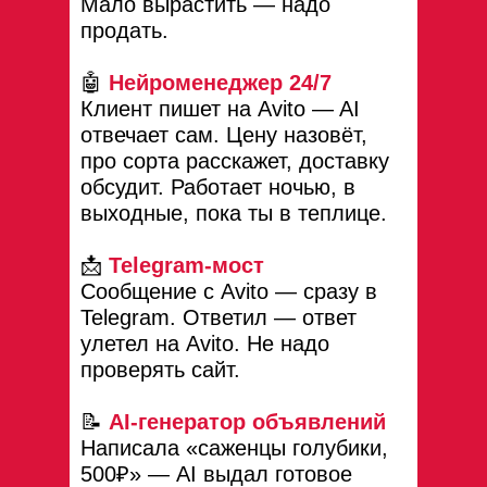
Мало вырастить — надо
продать.
🤖
Нейроменеджер 24/7
Клиент пишет на Avito — AI
отвечает сам. Цену назовёт,
про сорта расскажет, доставку
обсудит. Работает ночью, в
выходные, пока ты в теплице.
📩
Telegram-мост
Сообщение с Avito — сразу в
Telegram. Ответил — ответ
улетел на Avito. Не надо
проверять сайт.
📝
AI-генератор объявлений
Написала «саженцы голубики,
500₽» — AI выдал готовое